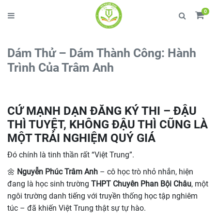
0
Dám Thử – Dám Thành Công: Hành
Trình Của Trâm Anh
CỨ MẠNH DẠN ĐĂNG KÝ THI – ĐẬU
THÌ TUYỆT, KHÔNG ĐẬU THÌ CŨNG LÀ
MỘT TRẢI NGHIỆM QUÝ GIÁ
Đó chính là tinh thần rất “Việt Trung”.
🌼
Nguyễn Phúc Trâm Anh
– cô học trò nhỏ nhắn, hiện
đang là học sinh trường
THPT Chuyên Phan Bội Châu
, một
ngôi trường danh tiếng với truyền thống học tập nghiêm
túc – đã khiến Việt Trung thật sự tự hào.