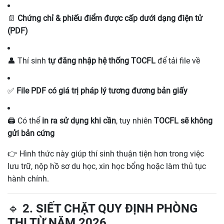
📄
Chứng chỉ & phiếu điểm được cấp dưới dạng điện tử
(PDF)
👤 Thí sinh
tự đăng nhập hệ thống TOCFL
để tải file về
✅
File PDF có giá trị pháp lý tương đương bản giấy
🖨️ Có thể
in ra sử dụng khi cần
, tuy nhiên
TOCFL sẽ không
gửi bản cứng
👉 Hình thức này giúp thí sinh thuận tiện hơn trong việc
lưu trữ, nộp hồ sơ du học, xin học bổng hoặc làm thủ tục
hành chính.
🔹 2. SIẾT CHẶT QUY ĐỊNH PHÒNG
THI TỪ NĂM 2026