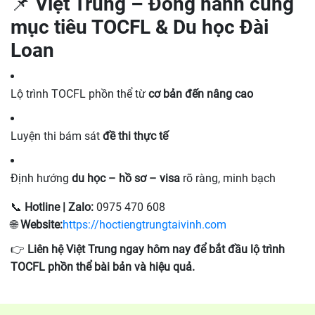
📌 Việt Trung – Đồng hành cùng
mục tiêu TOCFL & Du học Đài
Loan
Lộ trình TOCFL phồn thể từ
cơ bản đến nâng cao
Luyện thi bám sát
đề thi thực tế
Định hướng
du học – hồ sơ – visa
rõ ràng, minh bạch
📞
Hotline | Zalo:
0975 470 608
🌐
Website:
https://hoctiengtrungtaivinh.com
👉
Liên hệ Việt Trung ngay hôm nay để bắt đầu lộ trình
TOCFL phồn thể bài bản và hiệu quả.