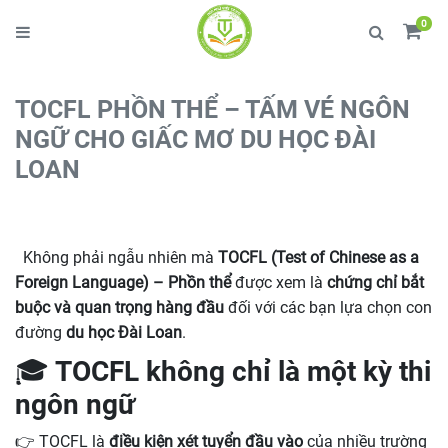
0
TOCFL PHỒN THỂ – TẤM VÉ NGÔN
NGỮ CHO GIẤC MƠ DU HỌC ĐÀI
LOAN
Không phải ngẫu nhiên mà
TOCFL (Test of Chinese as a
Foreign Language) – Phồn thể
được xem là
chứng chỉ bắt
buộc và quan trọng hàng đầu
đối với các bạn lựa chọn con
đường
du học Đài Loan
.
🎓 TOCFL không chỉ là một kỳ thi
ngôn ngữ
👉 TOCFL là
điều kiện xét tuyển đầu vào
của nhiều trường