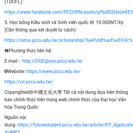
(TOCFL):
https://www.facebook.com/PCCUVN/posts/pfbid02HoUvK
5. Học bổng Kiều sinh và Sinh viên quốc tế: 10.000NT/kỳ
(Cần thông qua xét duyệt tư cách):
https://oima.pccu.edu.tw/scholarship/%e4%b8%ad
☎️Phương thức liên hệ:
E-mail：
http://DGE@sce.pccu.edu.tw
🌐Website:
https://www.pccu.edu.tw/
https://cii.pccu.edu.tw/
Copyrighted©中國文化大學 Tất cả nội dung dựa trên thông
báo chính thức trên trang web chính thức của Đại học Văn
hóa Trung Quốc.
Nguồn nội
dung:
https://futurestudent.pccu.edu.tw/article/IFP_Applicati
YoINP3