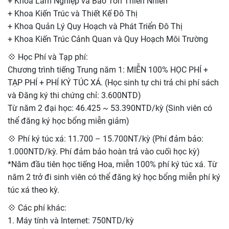
+ Khoa Lâm Nghiệp và Bảo Tồn Thiên Nhiên
+ Khoa Kiến Trúc và Thiết Kế Đô Thị
+ Khoa Quản Lý Quy Hoạch và Phát Triển Đô Thị
+ Khoa Kiến Trúc Cảnh Quan và Quy Hoạch Môi Trường
💠 Học Phí và Tạp phí:
Chương trình tiếng Trung năm 1: MIỄN 100% HỌC PHÍ +
TẠP PHÍ + PHÍ KÝ TÚC XÁ. (Học sinh tự chi trả chi phí sách
và Đăng ký thi chứng chỉ: 3.600NTD)
Từ năm 2 đại học: 46.425 ~ 53.390NTD/kỳ (Sinh viên có
thể đăng ký học bổng miễn giảm)
💠 Phí ký túc xá: 11.700 – 15.700NT/kỳ (Phí đảm bảo:
1.000NTD/kỳ. Phí đảm bảo hoàn trả vào cuối học kỳ)
*Năm đầu tiên học tiếng Hoa, miễn 100% phí ký túc xá. Từ
năm 2 trở đi sinh viên có thể đăng ký học bổng miễn phí ký
túc xá theo kỳ.
💠 Các phí khác:
1. Máy tính và Internet: 750NTD/kỳ