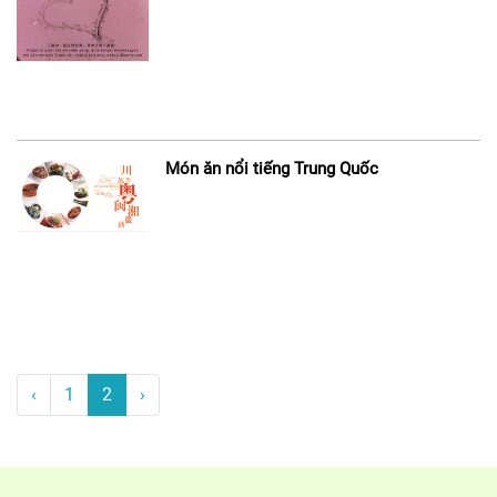
Món ăn nổi tiếng Trung Quốc
‹
1
2
›