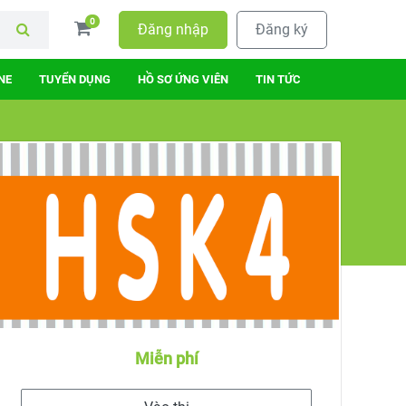
0
Đăng nhập
Đăng ký
NE
TUYỂN DỤNG
HỒ SƠ ỨNG VIÊN
TIN TỨC
Miễn phí