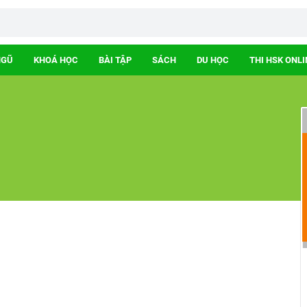
NGŨ
KHOÁ HỌC
BÀI TẬP
SÁCH
DU HỌC
THI HSK ONLI