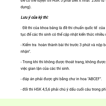
Để có thể luyện thi HSK 5 phải biết ít nhất 2500 từ
dụng).
Lưu ý của kỳ thi:
-
Đề thi của khoa bảng là đề thi chuẩn quốc tế của 
tục để các thi sinh có thể cập nhật kiến thức nhiều 
- Kiểm tra hoàn thành bài thi trước 3 phút và nộp 
nhận".
- Trong khi thi không được thoát trang, không được 
việc gian lận của các thí sinh.
- đáp án phải được ghi bằng chư in hoa "ABCEF".
- đối thi HSK 4,5,6 phải chú ý dấu cuối câu trong ph