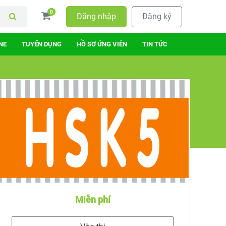
0
Đăng nhập
Đăng ký
NE
TUYỂN DỤNG
HỒ SƠ ỨNG VIÊN
TIN TỨC
Miễn phí