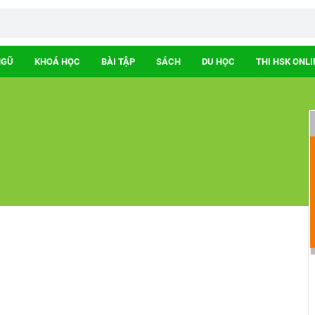
NGŨ
KHOÁ HỌC
BÀI TẬP
SÁCH
DU HỌC
THI HSK ONLI