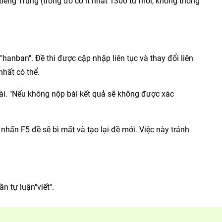
 tiếng Trung (trong đó có ít nhất 1300 từ mới, không thông
"hanban". Đề thi được cập nhập liên tục và thay đổi liên
nhất có thể.
bài. "Nếu không nộp bài kết quả sẽ không được xác
nhấn F5 đề sẽ bì mất và tạo lại đề mới. Việc này tránh
ần tự luận"viết".