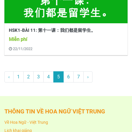
HSK1-BÀI 11: 第十一课：我们都是留学生。
Miễn phí
22/11/2022
‹
1
2
3
4
5
6
7
›
THÔNG TIN VỀ HOA NGỮ VIỆT TRUNG
Về Hoa Ngữ - Việt Trung
Lịch khai giảng