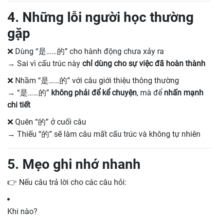
4. Những lỗi người học thường
gặp
❌ Dùng “是……的” cho hành động chưa xảy ra
→ Sai vì cấu trúc này
chỉ dùng cho sự việc đã hoàn thành
❌ Nhầm “是……的” với câu giới thiệu thông thường
→ “是……的”
không phải để kể chuyện
, mà để
nhấn mạnh
chi tiết
❌ Quên “的” ở cuối câu
→ Thiếu “的” sẽ làm câu mất cấu trúc và không tự nhiên
5. Mẹo ghi nhớ nhanh
👉 Nếu câu trả lời cho các câu hỏi:
Khi nào?