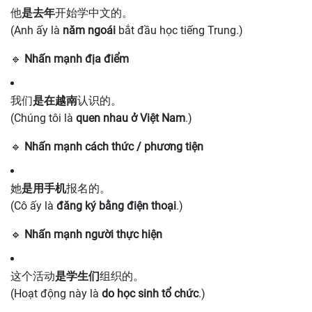
他
是去年
开始学中文的。
(Anh ấy là
năm ngoái
bắt đầu học tiếng Trung.)
🔹
Nhấn mạnh địa điểm
我们
是在越南
认识的。
(Chúng tôi là
quen nhau ở Việt Nam
.)
🔹
Nhấn mạnh cách thức / phương tiện
她
是用手机
报名的。
(Cô ấy là
đăng ký bằng điện thoại
.)
🔹
Nhấn mạnh người thực hiện
这个活动
是学生们
组织的。
(Hoạt động này là
do học sinh tổ chức
.)