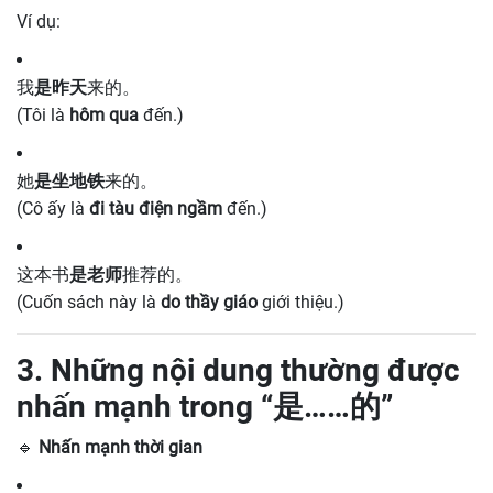
Ví dụ:
我
是昨天
来的。
(Tôi là
hôm qua
đến.)
她
是坐地铁
来的。
(Cô ấy là
đi tàu điện ngầm
đến.)
这本书
是老师
推荐的。
(Cuốn sách này là
do thầy giáo
giới thiệu.)
3. Những nội dung thường được
nhấn mạnh trong “是……的”
🔹
Nhấn mạnh thời gian