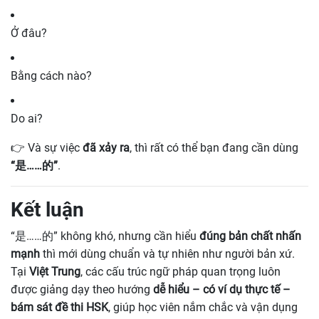
Ở đâu?
Bằng cách nào?
Do ai?
👉 Và sự việc
đã xảy ra
, thì rất có thể bạn đang cần dùng
“是……的”
.
Kết luận
“是……的” không khó, nhưng cần hiểu
đúng bản chất nhấn
mạnh
thì mới dùng chuẩn và tự nhiên như người bản xứ.
Tại
Việt Trung
, các cấu trúc ngữ pháp quan trọng luôn
được giảng dạy theo hướng
dễ hiểu – có ví dụ thực tế –
bám sát đề thi HSK
, giúp học viên nắm chắc và vận dụng