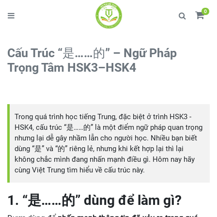
0
Cấu Trúc “是……的” – Ngữ Pháp
Trọng Tâm HSK3–HSK4
Trong quá trình học tiếng Trung, đặc biệt ở trình HSK3 -
HSK4, cấu trúc “是……的” là một điểm ngữ pháp quan trọng
nhưng lại dễ gây nhầm lẫn cho người học. Nhiều bạn biết
dùng “是” và “的” riêng lẻ, nhưng khi kết hợp lại thì lại
không chắc mình đang nhấn mạnh điều gì. Hôm nay hãy
cùng Việt Trung tìm hiểu về cấu trúc này.
1. “是……的” dùng để làm gì?