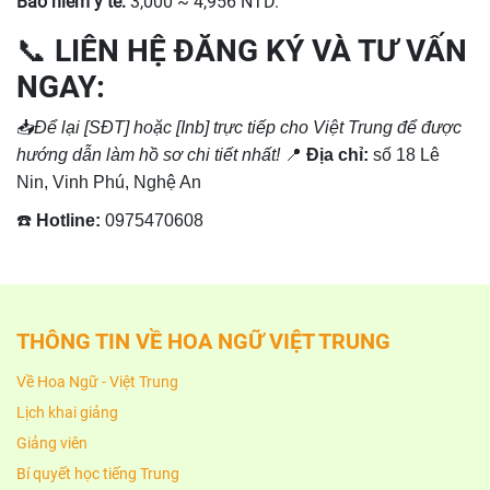
Bảo hiểm y tế:
3,000 ~ 4,956 NTD.
📞 LIÊN HỆ ĐĂNG KÝ VÀ TƯ VẤN
NGAY:
📥
Để lại [SĐT] hoặc [Inb] trực tiếp cho Việt Trung để được
hướng dẫn làm hồ sơ chi tiết nhất!
📍
Địa chỉ:
số 18 Lê
Nin, Vinh Phú, Nghệ An
☎️
Hotline:
0975470608
THÔNG TIN VỀ HOA NGỮ VIỆT TRUNG
Về Hoa Ngữ - Việt Trung
Lịch khai giảng
Giảng viên
Bí quyết học tiếng Trung