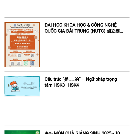
ĐẠI HỌC KHOA HỌC & CÔNG NGHỆ
QUỐC GIA ĐÀI TRUNG (NUTC) 國立臺
中科技大學
Cấu trúc “是……的” – Ngữ pháp trọng
tâm HSK3–HSK4
🎄✨ MÓN QUÀ GIÁNG SINH 2025 - 10