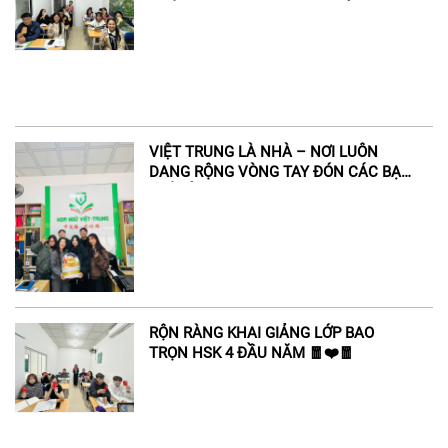
KHỞI ĐỘNG HÀNH TRÌNH TIẾNG
TRUNG
VIỆT TRUNG LÀ NHÀ – NƠI LUÔN
DANG RỘNG VÒNG TAY ĐÓN CÁC BẠN
TRỞ VỀ
RỘN RÀNG KHAI GIẢNG LỚP BAO
TRỌN HSK 4 ĐẦU NĂM 🧧❤️🧧