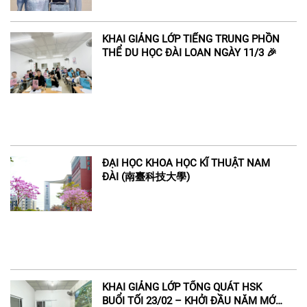
KHAI GIẢNG LỚP TIẾNG TRUNG PHỒN
THỂ DU HỌC ĐÀI LOAN NGÀY 11/3 🎉
ĐẠI HỌC KHOA HỌC KĨ THUẬT NAM
ĐÀI (南臺科技大學)
KHAI GIẢNG LỚP TỔNG QUÁT HSK
BUỔI TỐI 23/02 – KHỞI ĐẦU NĂM MỚI,