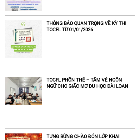
THÔNG BÁO QUAN TRỌNG VỀ KỲ THI
TOCFL TỪ 01/01/2026
TOCFL PHỒN THỂ – TẤM VÉ NGÔN
NGỮ CHO GIẤC MƠ DU HỌC ĐÀI LOAN
TƯNG BỪNG CHÀO ĐÓN LỚP KHAI