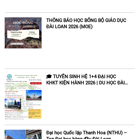
THÔNG BÁO HỌC BỔNG BỘ GIÁO DỤC
ĐÀI LOAN 2026 (MOE)
🎓 TUYỂN SINH HỆ 1+4 ĐẠI HỌC
KHKT KIỆN HÀNH 2026 | DU HỌC ĐÀI
LOAN
Đại học Quốc lập Thanh Hoa (NTHU) –