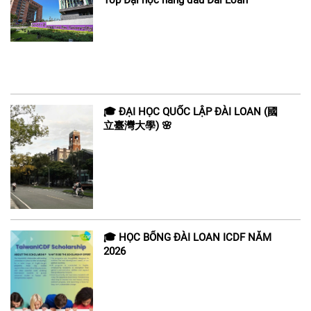
Top Đại học hàng đầu Đài Loan
🎓 ĐẠI HỌC QUỐC LẬP ĐÀI LOAN (國
立臺灣大學) 🌸
🎓 HỌC BỔNG ĐÀI LOAN ICDF NĂM
2026