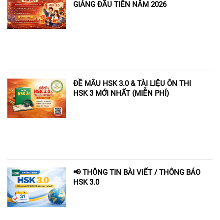
GIẢNG ĐẦU TIÊN NĂM 2026
ĐỀ MẪU HSK 3.0 & TÀI LIỆU ÔN THI
HSK 3 MỚI NHẤT (MIỄN PHÍ)
📢 THÔNG TIN BÀI VIẾT / THÔNG BÁO
HSK 3.0